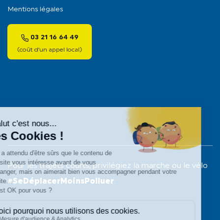
Mentions légales
03 21 16 64 49
(coût d’un appel local)
Pour les trajets courts, privilégiez la marche ou le vélo
#SeDéplacerMoinsPolluer
.