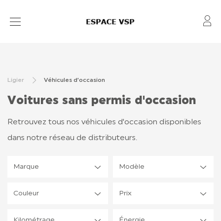
Mo
VOITURES SANS PERMIS
VÉHICULES D’OCCASION
Ligier
Véhicules d’occasion
RÉSEAU
Voitures sans permis d'occasion
APRÈS-VENTE
Retrouvez tous nos véhicules d'occasion disponibles
FINANCEMENT ET ASSURANCE
dans notre réseau de distributeurs.
LOCATION
Marque
Modèle
Couleur
Prix
CONTACT
Kilométrage
Énergie
TOUT SAVOIR